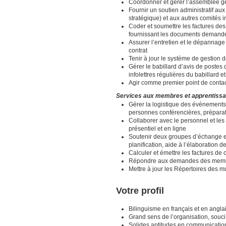
Coordonner et gérer l’assemblée gé
Fournir un soutien administratif au
stratégique) et aux autres comités 
Coder et soumettre les factures des
fournissant les documents demandés
Assurer l’entretien et le dépannage 
contrat
Tenir à jour le système de gestion d
Gérer le babillard d’avis de postes 
infolettres régulières du babillard 
Agir comme premier point de conta
Services aux membres et apprentiss
Gérer la logistique des événements 
personnes conférencières, préparat
Collaborer avec le personnel et les
présentiel et en ligne
Soutenir deux groupes d’échange ent
planification, aide à l’élaboration 
Calculer et émettre les factures de
Répondre aux demandes des membres 
Mettre à jour les Répertoires des 
Votre profil
Bilinguisme en français et en anglais 
Grand sens de l’organisation, souci 
Solides aptitudes en communication, t