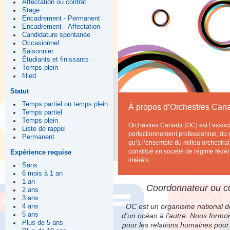
Affectation ou contrat
Stage
Encadrement - Permanent
Encadrement - Affectation
Candidature spontanée
Occasionnel
Saisonnier
Étudiants et finissants
Temps plein
filled
Statut
Temps partiel ou temps plein
À propos d’Orchestres Can
Temps partiel
Temps plein
Orchestres Canada (OC) est l’associ
Liste de rappel
perfectionnement professionnel, du 
Permanent
qu’à l’ensemble du milieu orchestra
constitué en société de régime fédér
Expérience requise
intérêts.
Sans
6 mois à 1 an
1 an
Coordonnateur ou co
2 ans
3 ans
OC est un organisme national de 
4 ans
5 ans
d’un océan à l’autre. Nous form
Plus de 5 ans
pour les relations humaines pour 