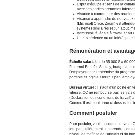
Esprit d’équipe et sens de la collab
avec des parties prenantes internes
Aisance à coordonner des réunions v
Aisance à apprendre de nouveaux ou
(Microsoft Office, Zoom) est attend
systèmes similaires est un atout, m
Admissibilité légale à travailler au
Une expérience ou un intérêt pour le
Rémunération et avantag
Échelle salariale :
de 55 000 $ à 60 000
Fraternal Benefits Society; budget annue
l’employeur par l’entremise du program
portable et logiciels fournis par l’employ
Bureau virtuel :
Il s’agit d’un poste en 
vitesse; OC ne rembourse pas les frais 
(Déclaration des conditions de travail)
Comme il est mentionné ci-dessus, les 
Comment postuler
Pour postuler, veuillez soumettre votre 
tout particulièrement comprendre comment
niveau de maîtrise de l'anglais et du fr