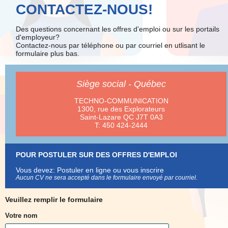
CONTACTEZ-NOUS!
Des questions concernant les offres d'emploi ou
sur les portails
d'employeur?
Contactez-nous par téléphone ou par courriel en utlisant le
formulaire plus bas.
Siège social - Québec
TECHNO-COMMUNICATION
1300, rue des Explorateurs
Saint-Lazare QC J7T 0A3
T: 450 424-2444
POUR POSTULER SUR DES OFFRES D'EMPLOI
Vous devez:
Postuler en ligne ou vous inscrire
Aucun CV ne sera accepté dans le formulaire envoyé par courriel.
Veuillez remplir le formulaire
Votre nom