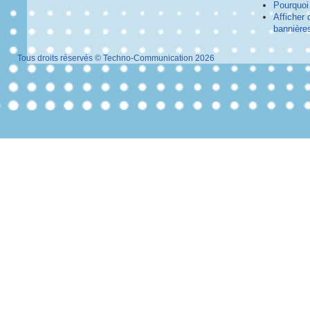
Pourquoi 
Afficher 
bannières
Tous droits réservés © Techno-Communication 2026