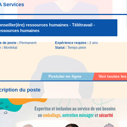
A Services
nseiller(ère) ressources humaines - Télétravail -
essources humaines
e de poste :
Permanent
Expérience requise :
2 ans
e :
Montréal
Statut :
Temps plein
Postuler en ligne
Voir toutes les
ription du poste