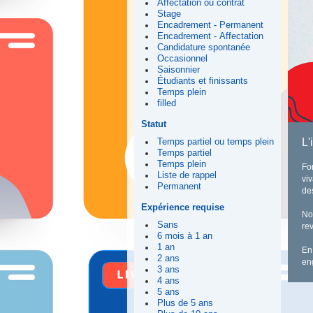
Affectation ou contrat
Stage
Encadrement - Permanent
Encadrement - Affectation
Candidature spontanée
Occasionnel
Saisonnier
Étudiants et finissants
Temps plein
filled
Statut
L'
Temps partiel ou temps plein
Temps partiel
Temps plein
Fo
Liste de rappel
vi
Permanent
de
Expérience requise
No
Sans
rev
6 mois à 1 an
1 an
En
2 ans
en
3 ans
4 ans
5 ans
Plus de 5 ans