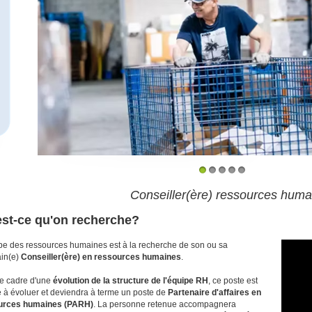
1
2
3
4
5
Conseiller(ère) ressources huma
est-ce qu'on recherche?
pe des ressources humaines est à la recherche de son ou sa
in(e)
Conseiller(ère) en ressources humaines
.
e cadre d'une
évolution de la structure de l'équipe RH
, ce poste est
 à évoluer et deviendra à terme un poste de
Partenaire d'affaires en
urces humaines (PARH)
. La personne retenue accompagnera