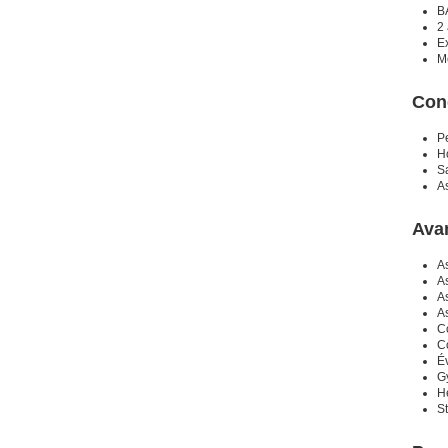
B
2 
E
M
Con
P
Ho
Sa
A
Ava
A
A
A
A
C
C
É
Gy
He
S