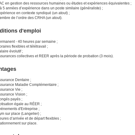
AC en gestion des ressources humaines ou études et expériences équivalentes ;
à 5 années d’expérience dans un poste similaire (généraliste) ;
xpérience en contexte syndiqué (un atout) ;
embre de l’ordre des CRHA (un atout).
ditions d'emploi
ermanent - 40 heures par semaine ;
raires flexibles et télétravail ;
laire évolutif ;
ssurances collectives et REER après la période de probation (3 mois).
ntages
ssurance Dentaire ;
ssurance Maladie Complémentaire ;
ssurance Vie ;
ssurance Vision ;
ongés payés ;
otisation égale au RÉER ;
vénements d'Entreprise ;
m sur place (Langelier) ;
ures d’arrivée et de départ flexibles ;
tationnement sur place.