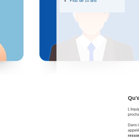
Plus de 10 ans
Qu'
L’équi
procha
Dans l
appelé
resso