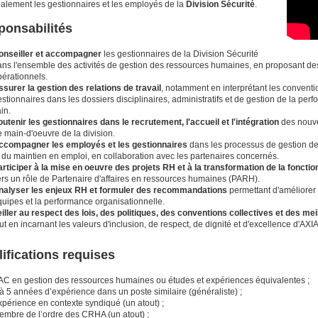
palement les gestionnaires et les employés de la
Division Sécurité
.
ponsabilités
onseiller et accompagner
les gestionnaires de la Division Sécurité
ans l'ensemble des activités de gestion des ressources humaines, en proposant de
pérationnels.
ssurer la gestion des relations de travail
, notamment en interprétant les convent
stionnaires dans les dossiers disciplinaires, administratifs et de gestion de la perf
ain.
utenir les gestionnaires dans le recrutement, l'accueil et l'intégration
des nouv
 main-d'oeuvre de la division.
ccompagner les employés et les gestionnaires
dans les processus de gestion d
 du maintien en emploi, en collaboration avec les partenaires concernés.
articiper à la mise en oeuvre des projets RH et à la transformation de la foncti
ers un rôle de Partenaire d'affaires en ressources humaines (PARH).
nalyser les enjeux RH et formuler des recommandations
permettant d'améliorer 
quipes et la performance organisationnelle.
eiller au respect des lois, des politiques, des conventions collectives et des 
ut en incarnant les valeurs d'inclusion, de respect, de dignité et d'excellence d'AXI
ifications requises
AC en gestion des ressources humaines ou études et expériences équivalentes ;
à 5 années d’expérience dans un poste similaire (généraliste) ;
xpérience en contexte syndiqué (un atout) ;
embre de l’ordre des CRHA (un atout) ;