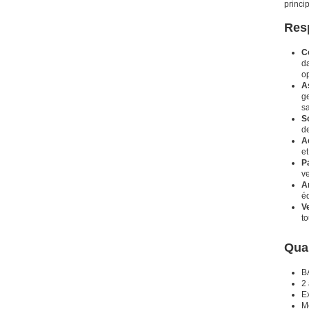
princi
Res
C
d
o
A
ge
s
So
de
A
et
P
v
A
é
V
to
Qual
B
2 
E
M