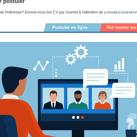
 postuler
te t'intéresse? Envoie-nous ton CV par courriel à l'attention de
y.moula@axiaserv
Postuler en ligne
Voir toutes les