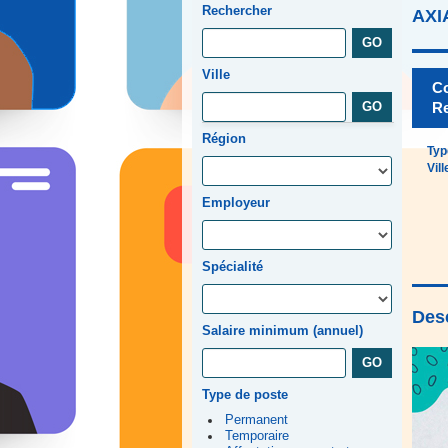
Rechercher
AXI
Ville
Co
R
Région
Typ
Vill
Employeur
Spécialité
Desc
Salaire minimum (annuel)
Type de poste
Permanent
Temporaire