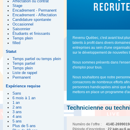
Affectation ou contrat
Stage
Encadrement - Permanent
Encadrement - Affectation
Candidature spontanée
Occasionnel
Saisonnier
Étudiants et finissants
Revenu Québec, c'est avant tout pl
Temps plein
talents à profit dans divers domaine
filled
entreprises au sein d'une organisa
Statut
sur le développement de nouvelles t
Temps partiel ou temps plein
Nous sommes présents dans l'ensemb
Temps partiel
d'emploi pour tous.
Temps plein
Liste de rappel
Nous souhaitons que notre personnel 
Permanent
consacrons de nombreux efforts afin
Expérience requise
personnes handicapées ainsi que des
mettons en place un programme d'acc
Sans
6 mois à 1 an
1 an
Technicienne ou techn
2 ans
3 ans
4 ans
5 ans
Numéro de l’offre :
414E-2699019
Plus de 5 ans
Période d’inscription :
22 juin au 6 