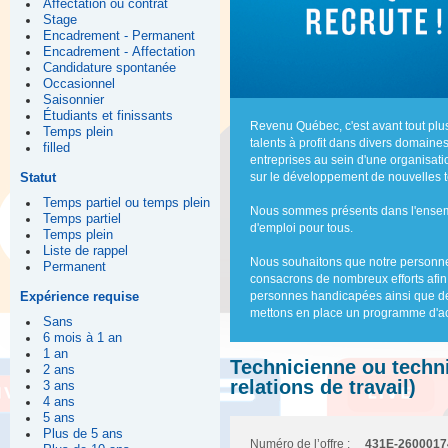
Affectation ou contrat
Stage
Encadrement - Permanent
Encadrement - Affectation
Candidature spontanée
Occasionnel
Saisonnier
Étudiants et finissants
Revenu Québec, c'est avant tout pl
Temps plein
talents à profit dans divers domaine
filled
entreprises au sein d'une organisa
Statut
sur le développement de nouvelles t
Temps partiel ou temps plein
Nous sommes présents dans l'ensemb
Temps partiel
d'emploi pour tous.
Temps plein
Liste de rappel
Nous souhaitons que notre personnel 
Permanent
consacrons de nombreux efforts afin
Expérience requise
personnes handicapées ainsi que des
mettons en place un programme d'acc
Sans
6 mois à 1 an
1 an
Technicienne ou technic
2 ans
relations de travail)
3 ans
4 ans
5 ans
Plus de 5 ans
Numéro de l’offre :
431E-2600017