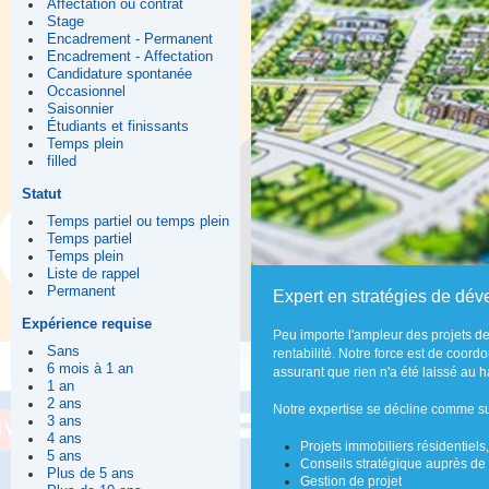
Affectation ou contrat
Stage
Encadrement - Permanent
Encadrement - Affectation
Candidature spontanée
Occasionnel
Saisonnier
Étudiants et finissants
Temps plein
filled
Statut
Temps partiel ou temps plein
Temps partiel
Temps plein
Liste de rappel
Permanent
Expert en stratégies de dév
Expérience requise
Peu importe l'ampleur des projets de
Sans
rentabilité. Notre force est de coor
6 mois à 1 an
assurant que rien n'a été laissé au 
1 an
2 ans
Notre expertise se décline comme sui
3 ans
4 ans
Projets immobiliers résidentiels
5 ans
Conseils stratégique auprès de 
Plus de 5 ans
Gestion de projet