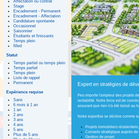
Affectation ou contrat
Stage
Encadrement - Permanent
Encadrement - Affectation
Candidature spontanée
Occasionnel
Saisonnier
Étudiants et finissants
Temps plein
filled
Statut
Temps partiel ou temps plein
Temps partiel
Temps plein
Liste de rappel
Permanent
Expert en stratégies de dév
Expérience requise
Peu importe l'ampleur des projets de
Sans
rentabilité. Notre force est de coor
6 mois à 1 an
assurant que rien n'a été laissé au 
1 an
2 ans
Notre expertise se décline comme sui
3 ans
4 ans
Projets immobiliers résidentiels
5 ans
Conseils stratégique auprès de 
Plus de 5 ans
Gestion de projet