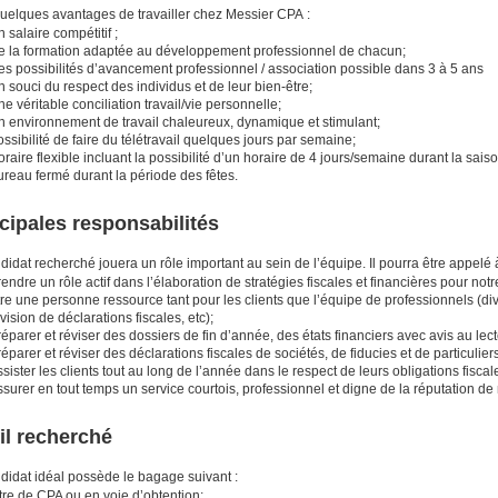
quelques avantages de travailler chez Messier CPA :
 salaire compétitif ;
e la formation adaptée au développement professionnel de chacun;
es possibilités d’avancement professionnel / association possible dans 3 à 5 ans
 souci du respect des individus et de leur bien-être;
e véritable conciliation travail/vie personnelle;
n environnement de travail chaleureux, dynamique et stimulant;
ssibilité de faire du télétravail quelques jours par semaine;
raire flexible incluant la possibilité d’un horaire de 4 jours/semaine durant la saiso
reau fermé durant la période des fêtes.
cipales responsabilités
didat recherché jouera un rôle important au sein de l’équipe. Il pourra être appelé 
endre un rôle actif dans l’élaboration de stratégies fiscales et financières pour notre
re une personne ressource tant pour les clients que l’équipe de professionnels (di
vision de déclarations fiscales, etc);
éparer et réviser des dossiers de fin d’année, des états financiers avec avis au lec
éparer et réviser des déclarations fiscales de sociétés, de fiducies et de particuliers
sister les clients tout au long de l’année dans le respect de leurs obligations fisc
surer en tout temps un service courtois, professionnel et digne de la réputation de 
il recherché
didat idéal possède le bagage suivant :
tre de CPA ou en voie d’obtention;