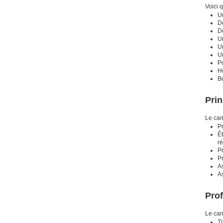
Voici 
Un
D
D
Un
Un
U
Po
Ho
Bu
Prin
Le can
Pr
Êt
ré
Pr
Pr
As
As
Prof
Le can
Ti