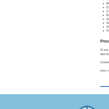
Ma
Ex
C
R
A
Se
Vo
Fo
Pour
Si vos
que po
Courri
Nous v