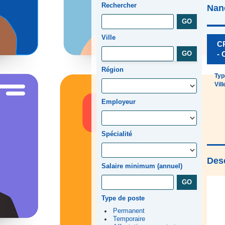
Rechercher
Nan
Ville
CP
- 
Région
Typ
Vill
Employeur
Spécialité
Desc
Salaire minimum (annuel)
Type de poste
Permanent
Temporaire