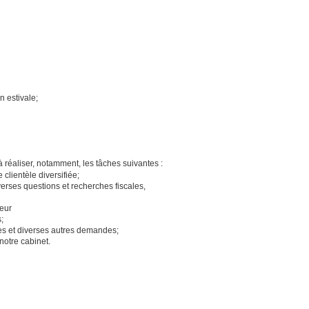
n estivale;
à réaliser, notamment, les tâches suivantes :
 clientèle diversifiée;
verses questions et recherches fiscales,
teur
;
ales et diverses autres demandes;
notre cabinet.