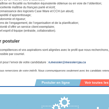
îtrise en fiscalité ou formation équivalente obtenue ou en voie de l’obtention;
cellente maîtrise du français parlé et écrit;
onnaissance des logiciels Case Ware et CCH (un atout);
apidité d’apprentissage;
utonomie et rigueur;
ns de l’engagement, de l’organisation et de la planification;
lonté d’offrir un service client exemplaire;
rt esprit d’équipe (entraide, collaboration).
 postuler
 compétences et vos aspirations sont alignées avec le profil que nous recherchons,
ssible par courriel.
el pour l’envoi de votre candidature :
n.messier@messiercpa.ca
ous remercions de votre intérêt. Nous communiquerons seulement avec les candidats reten
Postuler en ligne
Voir toutes les