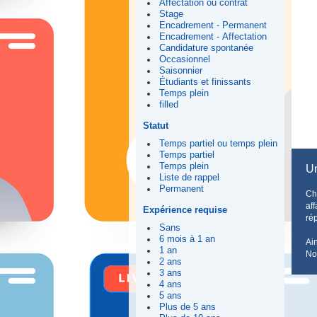
Affectation ou contrat
Stage
Encadrement - Permanent
Encadrement - Affectation
Candidature spontanée
Occasionnel
Saisonnier
Étudiants et finissants
Temps plein
filled
Statut
Temps partiel ou temps plein
Temps partiel
Temps plein
Un
Liste de rappel
Permanent
Ch
aff
Expérience requise
ré
Sans
6 mois à 1 an
Ain
1 an
No
2 ans
3 ans
4 ans
5 ans
Plus de 5 ans