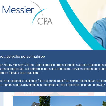
e approche personnalisée
ez Nancy Messier CPA inc., notre expertise professionnelle s’adapte aux besoins de s
aires ou propriétaires d’entreprise, nous leur offrons des services comptables parfa
pondre à toutes leurs questions.
si, notre cabinet se distingue à la fois par la qualité du service client et par son 
us sommes donc activement à la recherche de notre prochain collègue de travail !