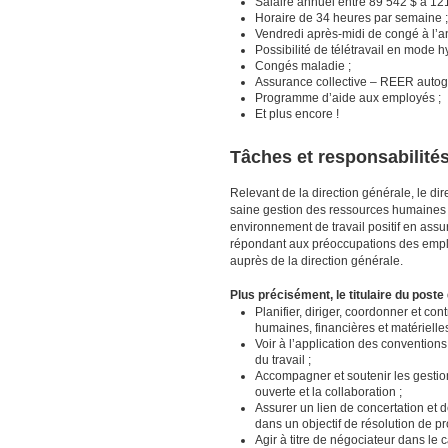
Salaire annuel entre 89 542 $ à 12
Horaire de 34 heures par semaine 
Vendredi après-midi de congé à l’a
Possibilité de télétravail en mode h
Congés maladie ;
Assurance collective – REER autog
Programme d’aide aux employés ;
Et plus encore !
Tâches et responsabilité
Relevant de la direction générale, le di
saine gestion des ressources humaines da
environnement de travail positif en assu
répondant aux préoccupations des employ
auprès de la direction générale.
Plus précisément, le titulaire du poste
Planifier, diriger, coordonner et co
humaines, financières et matérielle
Voir à l’application des conventions
du travail ;
Accompagner et soutenir les gestio
ouverte et la collaboration ;
Assurer un lien de concertation et d
dans un objectif de résolution de p
Agir à titre de négociateur dans le