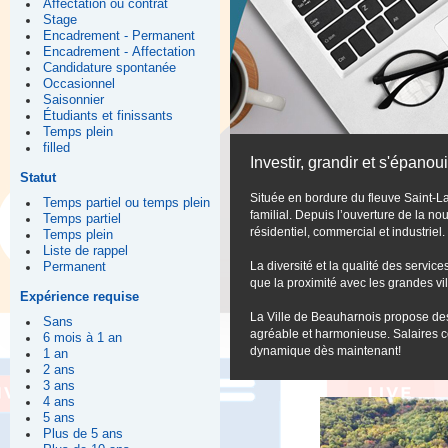
Affectation ou contrat
Stage
Encadrement - Permanent
Encadrement - Affectation
Candidature spontanée
Occasionnel
Saisonnier
Étudiants et finissants
Temps plein
filled
Investir, grandir et s'épanoui
Statut
Située en bordure du fleuve Saint-La
Temps partiel ou temps plein
familial. Depuis l’ouverture de la n
Temps partiel
résidentiel, commercial et industriel.
Temps plein
Liste de rappel
La diversité et la qualité des servic
Permanent
que la proximité avec les grandes vi
Expérience requise
La Ville de Beauharnois propose des 
Sans
agréable et harmonieuse. Salaires 
6 mois à 1 an
dynamique dès maintenant!
1 an
2 ans
3 ans
4 ans
5 ans
Plus de 5 ans