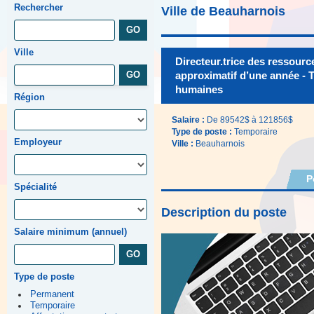
Rechercher
Ville de Beauharnois
Ville
Directeur.trice des ressou
approximatif d’une année - T
humaines
Région
Salaire :
De 89542$ à 121856$
Type de poste :
Temporaire
Employeur
Ville :
Beauharnois
P
Spécialité
Description du poste
Salaire minimum (annuel)
Type de poste
Permanent
Temporaire