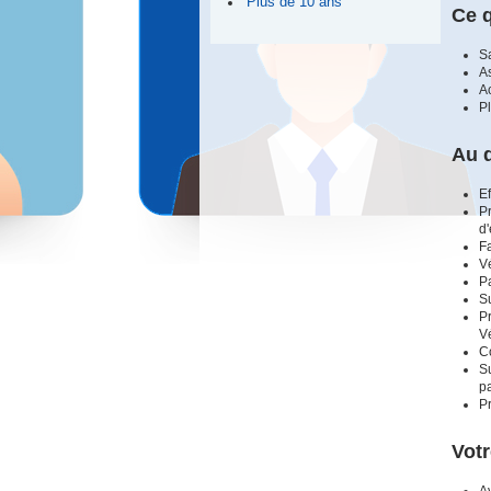
Plus de 10 ans
Ce 
Sa
A
Ac
P
Au 
Ef
Pr
d'
Fa
Vé
Pa
S
Pr
Vé
Co
Su
p
Pr
Votr
Av