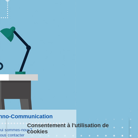
hno-Communication
Consentement à l'utilisation de
ui sommes-nous?
cookies
ous contacter