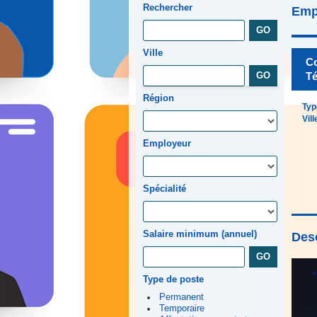
Rechercher
Emp
Ville
Co
Té
Région
Typ
Vill
Employeur
Spécialité
Salaire minimum (annuel)
Desc
Type de poste
Permanent
Temporaire