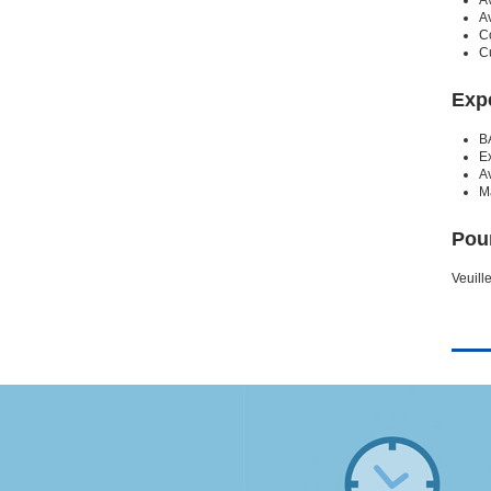
Av
Co
Cu
Expé
BA
E
Av
Ma
Pour
Veuill