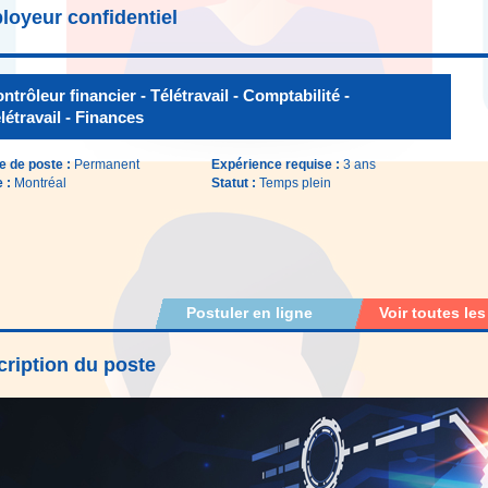
loyeur confidentiel
ntrôleur financier - Télétravail - Comptabilité -
létravail - Finances
e de poste :
Permanent
Expérience requise :
3 ans
e :
Montréal
Statut :
Temps plein
Postuler en ligne
Voir toutes les
ription du poste