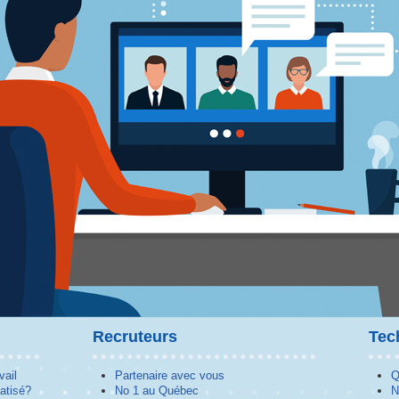
Recruteurs
Tec
vail
Partenaire avec vous
Q
atisé?
No 1 au Québec
N