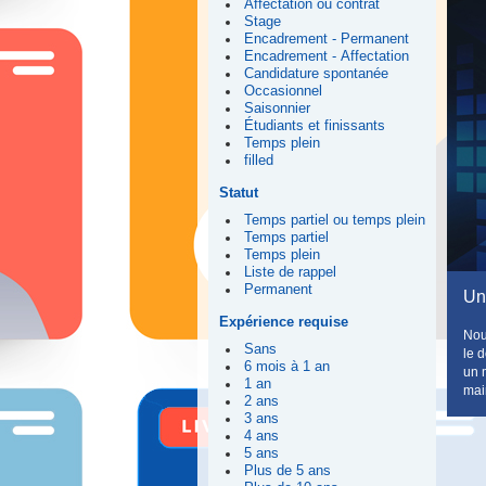
Affectation ou contrat
Stage
Encadrement - Permanent
Encadrement - Affectation
Candidature spontanée
Occasionnel
Saisonnier
Étudiants et finissants
Temps plein
filled
Statut
Temps partiel ou temps plein
Temps partiel
Temps plein
Liste de rappel
Permanent
Un
Expérience requise
Nou
Sans
le 
6 mois à 1 an
un 
1 an
mai
2 ans
3 ans
4 ans
5 ans
Plus de 5 ans