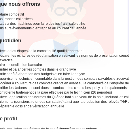
que nous offrons
laire compétitif
ssurances collectives
cès à des machines pour faire des jus frais, café et thé
lusieurs évènements d’entreprise au courant de l’année
quotidien
fectuer les étapes de la comptabilité quotidiennement
éparer les écritures de régularisation en suivant les normes de présentation comptab
exercice
ire la conciliation bancaire
rifier et balancer les comptes dans le grand livre
rticiper à élaboration des budgets et en faire l’analyse
uperviser le technicien comptable dans la gestion des comptes payables et recevab
océder à l’ouverture des comptes clients en ayant eu la conformité de l’enquête de 
rifier les factures qui sont dues et contacter les clients lorsqu’il y a des paiements 
ntrôler le traitement de la paie effectuée par le technicien (26 périodes)
ivre l’application des normes du Québec tant au niveau de la paie, incluant les cal
aiements (pensions, retenues sur salaire) ainsi que la production des relevés T4/R
éparer le dossier de vérification annuelle
e profil
oir une vision stratégique de la santé financière et des enjeux