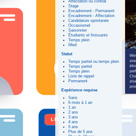
Affectation ou contrat
Stage
Encadrement - Permanent
Encadrement - Affectation
Candidature spontanée
Occasionnel
Saisonnier
Étudiants et finissants
Temps plein
filled
Statut
Wes
ava
Temps partiel ou temps plein
étr
Temps partiel
par
Temps plein
Liste de rappel
Cha
Permanent
d'e
pro
Expérience requise
Sans
6 mois à 1 an
1 an
2 ans
3 ans
4 ans
5 ans
Plus de 5 ans