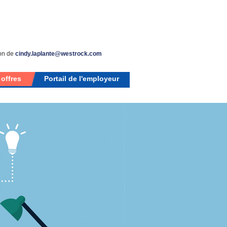
ion de
cindy.laplante@westrock.com
 offres
Portail de l'employeur