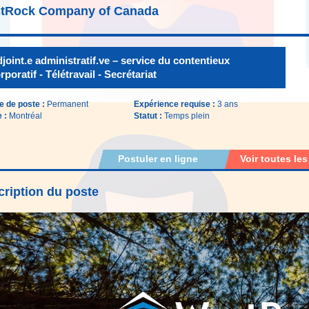
tRock Company of Canada
joint.e administratif.ve – service du contentieux
rporatif - Télétravail - Secrétariat
e de poste :
Permanent
Expérience requise :
3 ans
e :
Montréal
Statut :
Temps plein
Postuler en ligne
Voir toutes les
ription du poste