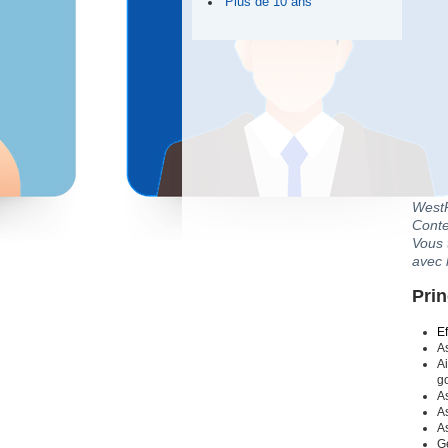
Plus de 10 ans
WestR
Conte
Vous t
avec 
Prin
Ef
As
Ai
g
As
As
As
Gé