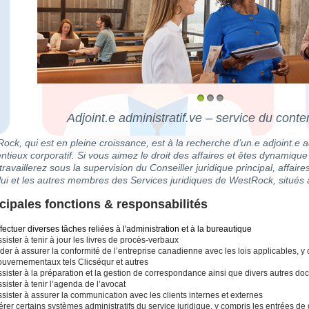
1
2
3
Adjoint.e administratif.ve – service du conte
ock, qui est en pleine croissance, est à la recherche d’un.e adjoint.e ad
ntieux corporatif. Si vous aimez le droit des affaires et êtes dynamique
ravaillerez sous la supervision du Conseiller juridique principal, affaire
lui et les autres membres des Services juridiques de WestRock, situés 
cipales fonctions & responsabilités
fectuer diverses tâches reliées à l'administration et à la bureautique
sister à tenir à jour les livres de procès-verbaux
der à assurer la conformité de l’entreprise canadienne avec les lois applicables, y 
ouvernementaux tels Clicséqur et autres
sister à la préparation et la gestion de correspondance ainsi que divers autres d
sister à tenir l’agenda de l’avocat
sister à assurer la communication avec les clients internes et externes
rer certains systèmes administratifs du service juridique, y compris les entrées de