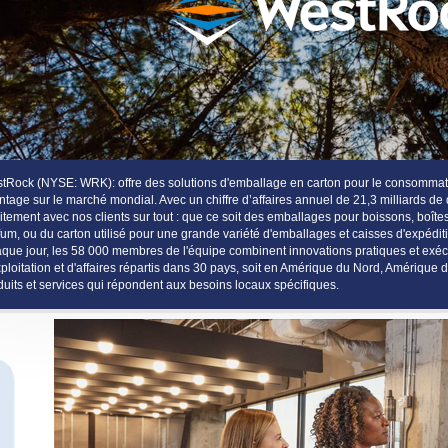
tRock (NYSE: WRK): offre des solutions d'emballage en carton pour le consommate
ntage sur le marché mondial. Avec un chiffre d’affaires annuel de 21,3 milliards de
oitement avec nos clients sur tout : que ce soit des emballages pour boissons, boîte
fum, ou du carton utilisé pour une grande variété d'emballages et caisses d'expédit
que jour, les 58 000 membres de l'équipe combinent innovations pratiques et exéc
xploitation et d'affaires répartis dans 30 pays, soit en Amérique du Nord, Amérique d
duits et services qui répondent aux besoins locaux spécifiques.