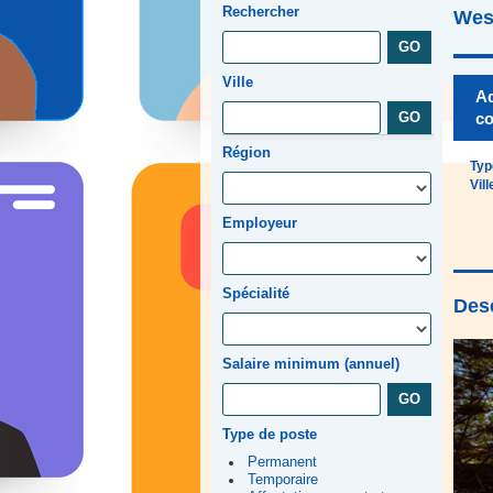
Rechercher
Wes
Ville
Ad
co
Région
Typ
Vill
Employeur
Spécialité
Desc
Salaire minimum (annuel)
Type de poste
Permanent
Temporaire