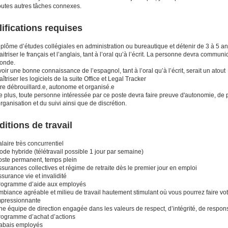
outes autres tâches connexes.
ifications requises
iplôme d’études collégiales en administration ou bureautique et détenir de 3 à 5 a
itriser le français et l’anglais, tant à l’oral qu’à l’écrit. La personne devra communi
onde.
oir une bonne connaissance de l’espagnol, tant à l’oral qu’à l’écrit, serait un atout
îtriser les logiciels de la suite Office et Legal Tracker
re débrouillard.e, autonome et organisé.e
 plus, toute personne intéressée par ce poste devra faire preuve d'autonomie, de po
organisation et du suivi ainsi que de discrétion.
itions de travail
laire très concurrentiel
de hybride (télétravail possible 1 jour par semaine)
oste permanent, temps plein
surances collectives et régime de retraite dès le premier jour en emploi
surance vie et invalidité
rogramme d’aide aux employés
mbiance agréable et milieu de travail hautement stimulant où vous pourrez faire vo
mpressionnante
ne équipe de direction engagée dans les valeurs de respect, d’intégrité, de respon
rogramme d’achat d’actions
abais employés