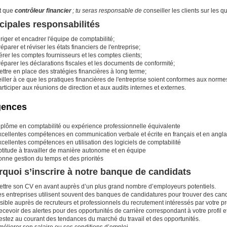
t que
contrôleur financier
; tu seras responsable de c
onseiller les clients sur les q
cipales responsabilités
riger et encadrer l'équipe de comptabilité;
éparer et réviser les états financiers de l'entreprise;
rer les comptes fournisseurs et les comptes clients;
éparer les déclarations fiscales et les documents de conformité;
ttre en place des stratégies financières à long terme;
iller à ce que les pratiques financières de l'entreprise soient conformes aux norm
rticiper aux réunions de direction et aux audits internes et externes.
gences
iplôme en comptabilité ou expérience professionnelle équivalente
xcellentes compétences en communication verbale et écrite en français et en angla
cellentes compétences en utilisation des logiciels de comptabilité
ptitude à travailler de manière autonome et en équipe
onne gestion du temps et des priorités
quoi s’inscrire à notre banque de candidats
ettre son CV en avant auprès d’un plus grand nombre d’employeurs potentiels.
es entreprises utilisent souvent des banques de candidatures pour trouver des cand
sible auprès de recruteurs et professionnels du recrutement intéressés par votre pro
cevoir des alertes pour des opportunités de carrière correspondant à votre profil et
estez au courant des tendances du marché du travail et des opportunités.
éliorer son salaire ou ses conditions d’emploi.