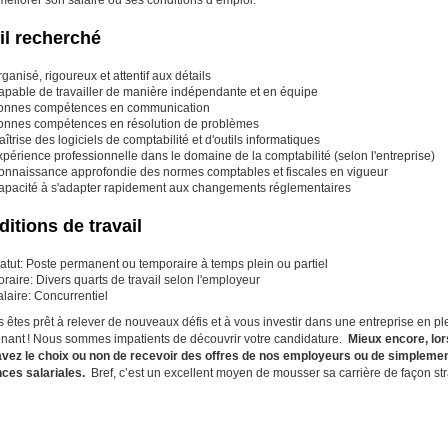
il recherché
ganisé, rigoureux et attentif aux détails
apable de travailler de manière indépendante et en équipe
onnes compétences en communication
onnes compétences en résolution de problèmes
îtrise des logiciels de comptabilité et d'outils informatiques
périence professionnelle dans le domaine de la comptabilité (selon l'entreprise)
onnaissance approfondie des normes comptables et fiscales en vigueur
apacité à s'adapter rapidement aux changements réglementaires
itions de travail
atut: Poste permanent ou temporaire à temps plein ou partiel
raire: Divers quarts de travail selon l'employeur
laire: Concurrentiel
s êtes prêt à relever de nouveaux défis et à vous investir dans une entreprise en pl
nant ! Nous sommes impatients de découvrir votre candidature.
Mieux encore, lo
vez le choix ou non de recevoir des offres de nos employeurs ou de simplemen
ces salariales.
Bref, c’est un excellent moyen de mousser sa carrière de façon st