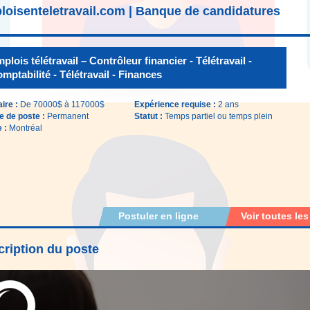
loisenteletravail.com | Banque de candidatures
plois télétravail – Contrôleur financier - Télétravail -
mptabilité - Télétravail - Finances
aire :
De 70000$ à 117000$
Expérience requise :
2 ans
e de poste :
Permanent
Statut :
Temps partiel ou temps plein
e :
Montréal
Postuler en ligne
Voir toutes les
ription du poste