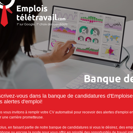
scrivez-vous dans la banque de candidatures d'Emploisen
s alertes d'emploi!
s vous invitons à remplir votre CV automatisé pour recevoir des alertes d'emploi en 
r une carrière prometteuse.
plus, en faisant partie de notre banque de candidatures si vous le désirez, des emp
éphone ou encore la poste pour vous offrir en priorité des opportunités de travail in