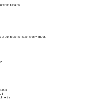
uestions fiscales
es et aux réglementations en vigueur;
is
idats.
fil.
 intérêts.