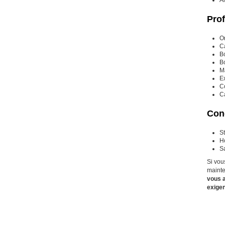
Prof
Or
C
B
B
Ma
Ex
C
C
Cond
St
Ho
Sa
Si vou
mainte
vous a
exigen