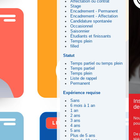
Affectation ou contrat
Stage
Encadrement - Permanent
Encadrement - Affectation
Candidature spontanée
Occasionnel
Saisonnier
Étudiants et finissants
Temps plein
filled
Statut
Temps partiel ou temps plein
Temps partiel
Temps plein
Liste de rappel
Permanent
Expérience requise
I
n
Sans
6 mois à 1 an
de
1 an
2 ans
Nou
3 ans
pou
4 ans
5 ans
De 
Plus de 5 ans
tél