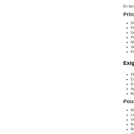
En tan
Prin
Di
Pr
Gé
Pr
Me
Ve
Pa
Exi
D
E
Ex
A
B
Pour
M
L
Vi
Re
R
Am