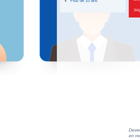
Plus de 10 ans
Joi
Deven
en re