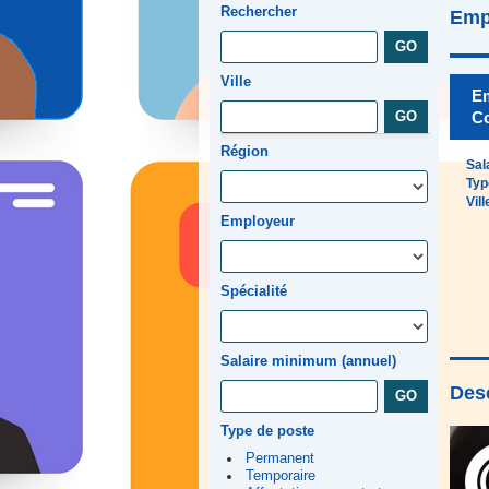
Rechercher
Emp
Ville
Em
Co
Région
Sal
Typ
Vill
Employeur
Spécialité
Salaire minimum (annuel)
Desc
Type de poste
Permanent
Temporaire