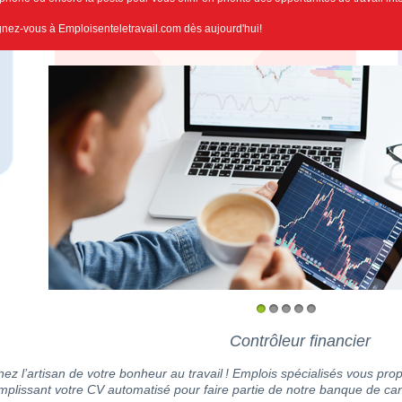
gnez-vous à Emploisenteletravail.com dès aujourd'hui!
1
2
3
4
5
Contrôleur financier
ez l’artisan de votre bonheur au travail ! Emplois spécialisés vous prop
mplissant votre CV automatisé pour faire partie de notre banque de can