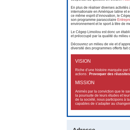
En plus de réaliser diverses activités
internationale en Amérique latine et e
ce même esprit d’innovation, le Cége
son programme parascolaire
Entrepr
environnement et le sport à titre de m
Le Cégep Limoilou est donc un établ
et préoccupé par la qualité du milieu
Découvrez un milieu de vie et d’appren
diversité des programmes offerts fait
VISION
Riche d’une histoire marquée par l
actions :
Provoquer des réussites,
MISSION
Animés par la conviction que le sa
la poursuite de leurs études et le
de la société, nous participons à l
capables de s’adapter au changem