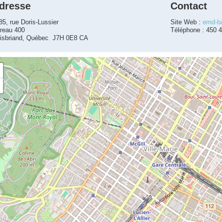
dresse
Contact
85, rue Doris-Lussier
Site Web :
emd-b
reau 400
Téléphone : 450 
isbriand, Québec J7H 0E8 CA