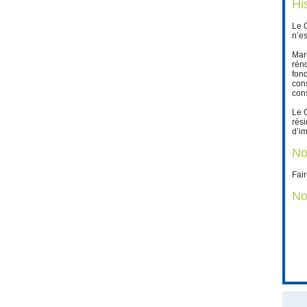
Hi
Le 
n’es
Mar
réno
fon
con
cons
Le 
rési
d’i
No
Fair
No