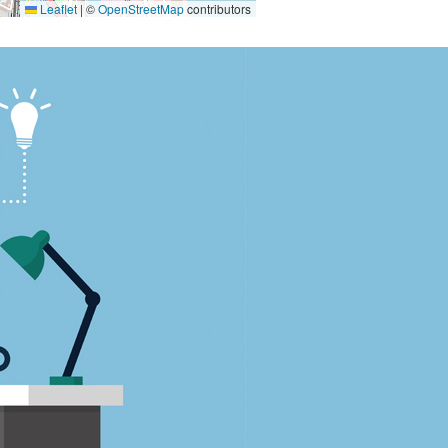
Leaflet
|
©
OpenStreetMap
contributors