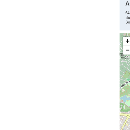
A
64
Bu
Bo
+
−