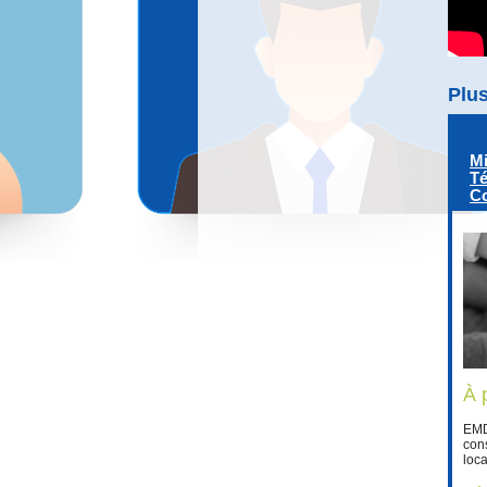
Plus
Mi
T
Co
À 
EMD-
con
loc