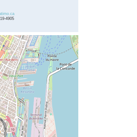
atimo.ca
419-4905