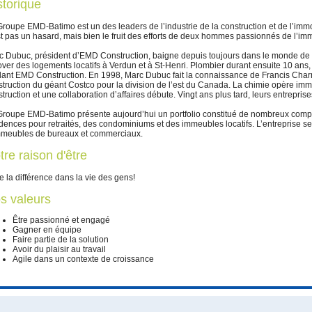
storique
Groupe EMD-Batimo est un des leaders de l’industrie de la construction et de l’im
t pas un hasard, mais bien le fruit des efforts de deux hommes passionnés de l’imm
c Dubuc, président d’EMD Construction, baigne depuis toujours dans le monde de la
ver des logements locatifs à Verdun et à St-Henri. Plombier durant ensuite 10 ans,
dant EMD Construction. En 1998, Marc Dubuc fait la connaissance de Francis Charron
struction du géant Costco pour la division de l’est du Canada. La chimie opère i
truction et une collaboration d’affaires débute. Vingt ans plus tard, leurs entrepr
Groupe EMD-Batimo présente aujourd’hui un portfolio constitué de nombreux comp
dences pour retraités, des condominiums et des immeubles locatifs. L’entreprise s
mmeubles de bureaux et commerciaux.
tre raison d'être
e la différence dans la vie des gens!
s valeurs
Être passionné et engagé
Gagner en équipe
Faire partie de la solution
Avoir du plaisir au travail
Agile dans un contexte de croissance