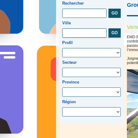
Rechercher
Gro
Ville
Vene
EMD-Ba
contri
Profil
passio
l’immob
Joigne
Secteur
potent
Province
Région