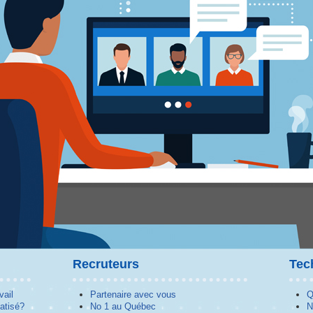
Recruteurs
Tec
vail
Partenaire avec vous
Q
atisé?
No 1 au Québec
N