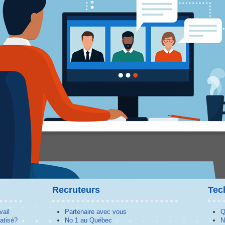
Recruteurs
Tec
vail
Partenaire avec vous
Q
atisé?
No 1 au Québec
N