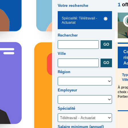
1
of
Votre recherche
Spécialité: Télétravail -
Actuariat
Rechercher
Co
Ville
ri
Ac
Région
Typ
Vill
À pro
Employeur
choix 
Forbe
Spécialité
Salaire minimum (annuel)