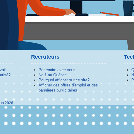
Recruteurs
Tec
vail
Partenaire avec vous
Q
atisé?
No 1 au Québec
N
Pourquoi afficher sur ce site?
P
Afficher des offres d'emploi et des
bannières publicitaires
ion 2026