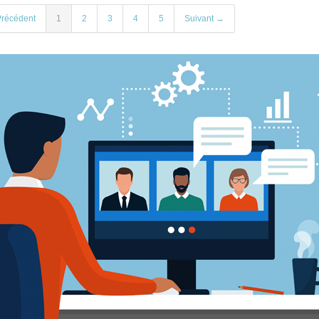
récédent
1
2
3
4
5
Suivant →