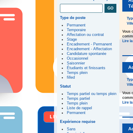
Ad
Té
Type de poste
Typ
Vill
Permanent
Temporaire
Vous o
Affectation ou contrat
comme 
Stage
Lire la
Encadrement - Permanent
Encadrement - Affectation
Candidature spontanée
Occasionnel
Saisonnier
Ad
Étudiants et finissants
Temps plein
filled
Typ
Vill
Statut
Vous o
Temps partiel ou temps plein
comme 
Temps partiel
Lire la
Temps plein
Liste de rappel
Permanent
Expérience requise
Ad
Sans