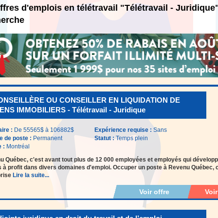
ffres d'emplois en télétravail "Télétravail - Juridiqu
herche
ONSEILLÈRE OU CONSEILLER EN LIQUIDATION DE
ENS IMMOBILIERS - Télétravail - Juridique
aire :
De 55565$ à 106882$
Expérience requise :
Sans
e de poste :
Permanent
Statut :
Temps plein
e :
Montréal
 Québec, c'est avant tout plus de 12 000 employées et employés qui développ
s à profit dans divers domaines d'emploi. Occuper un poste à Revenu Québec, c'e
prise
Lire la suite...
Voir offre
Voi