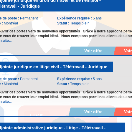
jointe juridique en droit du travail et de l’emploi -
létravail - Juridique
e de poste :
Permanent
Expérience requise :
5 ans
e :
Montréal
Statut :
Temps plein
uvrir des portes vers de nouvelles opportunités Grâce à notre approche pers
vous de trouver leur emploi idéal. Nous comptons parmi nos clients des entr
 suite...
Voir offre
Voi
jointe juridique en litige civil - Télétravail - Juridique
e de poste :
Permanent
Expérience requise :
5 ans
e :
Montréal
Statut :
Temps plein
uvrir des portes vers de nouvelles opportunités Grâce à notre approche pers
vous de trouver leur emploi idéal. Nous comptons parmi nos clients des entr
 suite...
Voir offre
Voi
jointe administrative juridique - Litige - Télétravail -