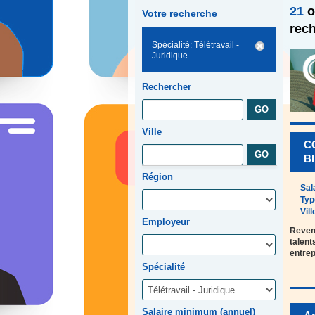
21
o
Votre recherche
rec
Spécialité: Télétravail -
Juridique
Rechercher
Ville
C
BI
Région
Sal
Typ
Vill
Employeur
Revenu
talent
entre
Spécialité
Salaire minimum (annuel)