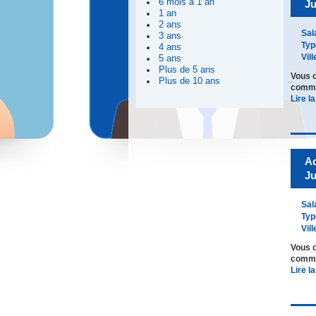
6 mois à 1 an
Ju
1 an
2 ans
Sal
3 ans
Typ
4 ans
Vill
5 ans
Plus de 5 ans
Vous o
Plus de 10 ans
comme 
Lire la
Ad
Ju
Sal
Typ
Vill
Vous o
comme 
Lire la